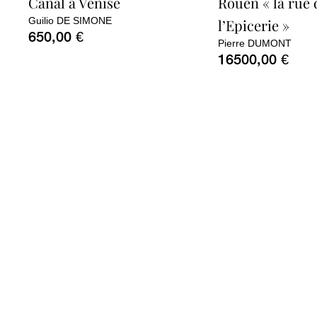
Canal à Venise
Rouen « la rue 
Guilio DE SIMONE
l’Epicerie »
650,00
€
Pierre DUMONT
16500,00
€