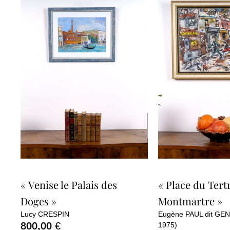
« Venise le Palais des
« Place du Tert
Doges »
Montmartre »
Lucy CRESPIN
Eugène PAUL dit GEN
800,00
€
1975)