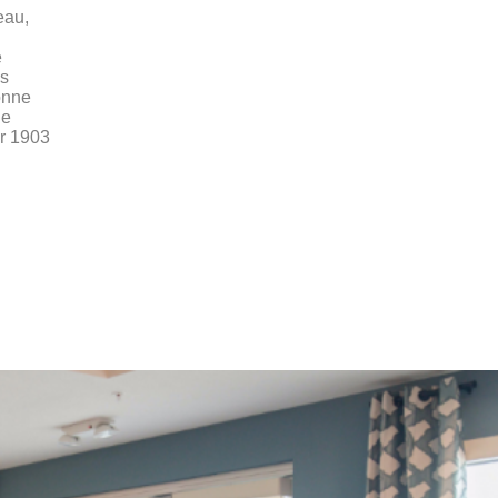
eau,
e
is
onne
ge
er 1903