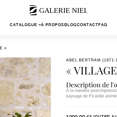
CATALOGUE
À PROPOS
BLOG
CONTACT
FAQ
E »
ABEL BERTRAM (1871-
« VILLAGE
Description de l
À la manière post-impress
paysage de Picardie animé,
1200,00
€
AJOUTER AU