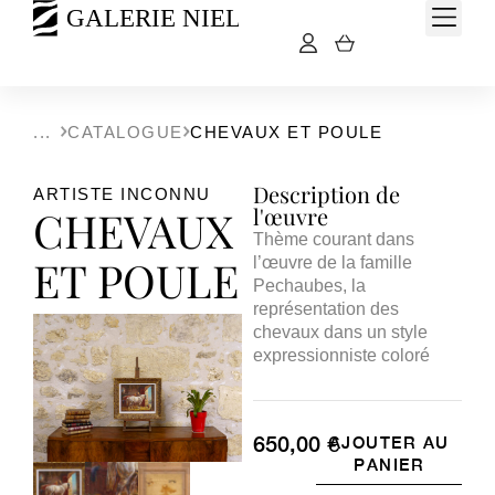
CATALOGUE
CHEVAUX ET POULE
Description de
ARTISTE INCONNU
CHEVAUX
l'œuvre
Thème courant dans
ET POULE
l’œuvre de la famille
Pechaubes, la
représentation des
chevaux dans un style
expressionniste coloré
650,00
€
AJOUTER AU
PANIER