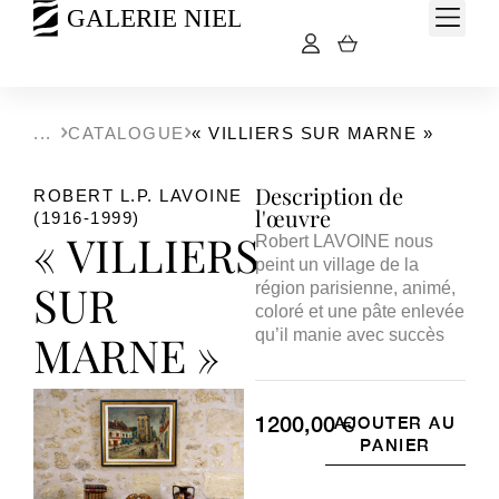
CATALOGUE
« VILLIERS SUR MARNE »
Description de
ROBERT L.P. LAVOINE
l'œuvre
(1916-1999)
« VILLIERS
Robert LAVOINE nous
peint un village de la
SUR
région parisienne, animé,
coloré et une pâte enlevée
MARNE »
qu’il manie avec succès
1200,00
€
AJOUTER AU
PANIER