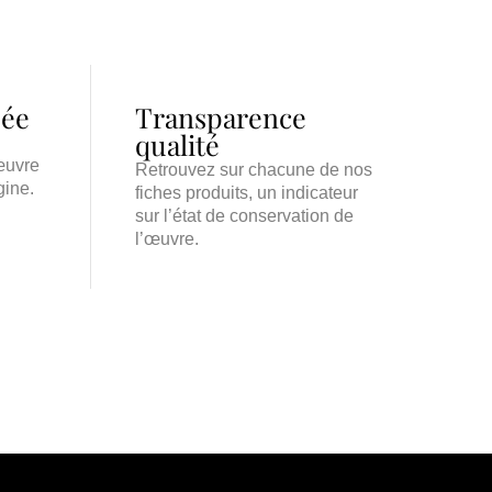
iée
Transparence
qualité
œuvre
Retrouvez sur chacune de nos
gine.
fiches produits, un indicateur
sur l’état de conservation de
l’œuvre.