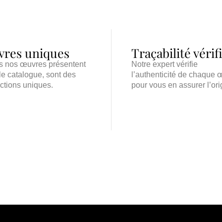
res uniques
Traçabilité vérif
s nos œuvres présentent
Notre expert vérifie
le catalogue, sont des
l’authenticité de chaque 
ctions uniques.
pour vous en assurer l’ori