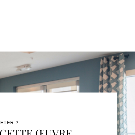
ETER ?
 CETTE ŒUVRE