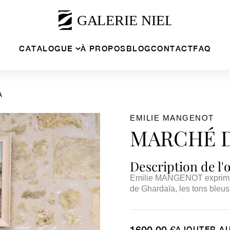
CATALOGUE
À PROPOS
BLOG
CONTACT
FAQ
A
EMILIE MANGENOT
MARCHÉ 
Description de l
Emilie MANGENOT exprime à
de Ghardaïa, les tons bleus 
1600,00
€
AJOUTER AU