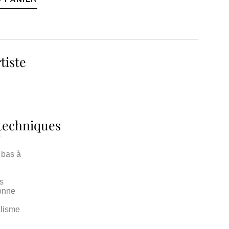
tiste
 techniques
4
 bas à
e
is
bonne
alisme