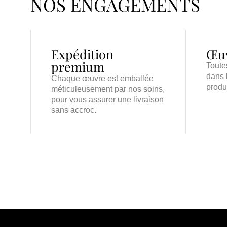
NOS ENGAGEMENTS
Expédition
Œuv
premium
Toute
dans 
Chaque œuvre est emballée
produ
méticuleusement par nos soins,
pour vous assurer une livraison
sans accroc.