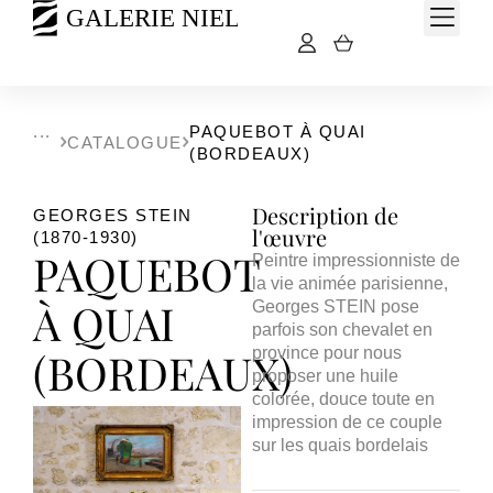
PAQUEBOT À QUAI
CATALOGUE
(BORDEAUX)
Description de
GEORGES STEIN
l'œuvre
(1870-1930)
PAQUEBOT
Peintre impressionniste de
la vie animée parisienne,
À QUAI
Georges STEIN pose
parfois son chevalet en
(BORDEAUX)
province pour nous
proposer une huile
colorée, douce toute en
impression de ce couple
sur les quais bordelais