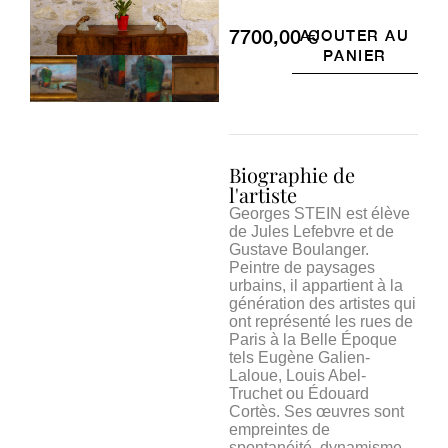
7700,00
€
AJOUTER AU
PANIER
Biographie de
l'artiste
Georges STEIN est élève
de Jules Lefebvre et de
Gustave Boulanger.
Peintre de paysages
urbains, il appartient à la
génération des artistes qui
ont représenté les rues de
Paris à la Belle Époque
tels Eugène Galien-
Laloue, Louis Abel-
Truchet ou Édouard
Cortès. Ses œuvres sont
empreintes de
spontanéité, dynamisme