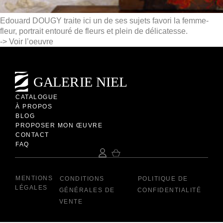
Edouard DOUGY traite ici un de ses sujets favori la femme-
fleur, portrait entouré de fleurs et plein de délicatesse.
->
Voir l’oeuvre
CATALOGUE
À PROPOS
BLOG
PROPOSER MON ŒUVRE
CONTACT
FAQ
MENTIONS
CONDITIONS
POLITIQUE DE
LÉGALES
GÉNÉRALES DE
CONFIDENTIALITÉ
VENTE