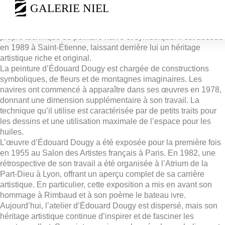
Édouard Dougy était un peintre français né le 29 janvier 1912 à
Saint-Gengoux-le-National, Saône-et-Loire. Il a commencé à
peindre en 1952 à Montarcis, Rhône, où il a développé sa
propre technique de peinture naïve et symétrique. Il est décédé
en 1989 à Saint-Étienne, laissant derrière lui un héritage
artistique riche et original.
La peinture d’Édouard Dougy est chargée de constructions
symboliques, de fleurs et de montagnes imaginaires. Les
navires ont commencé à apparaître dans ses œuvres en 1978,
donnant une dimension supplémentaire à son travail. La
technique qu’il utilise est caractérisée par de petits traits pour
les dessins et une utilisation maximale de l’espace pour les
huiles.
L’œuvre d’Édouard Dougy a été exposée pour la première fois
en 1955 au Salon des Artistes français à Paris. En 1982, une
rétrospective de son travail a été organisée à l’Atrium de la
Part-Dieu à Lyon, offrant un aperçu complet de sa carrière
artistique. En particulier, cette exposition a mis en avant son
hommage à Rimbaud et à son poème le bateau ivre.
Aujourd’hui, l’atelier d’Édouard Dougy est dispersé, mais son
héritage artistique continue d’inspirer et de fasciner les