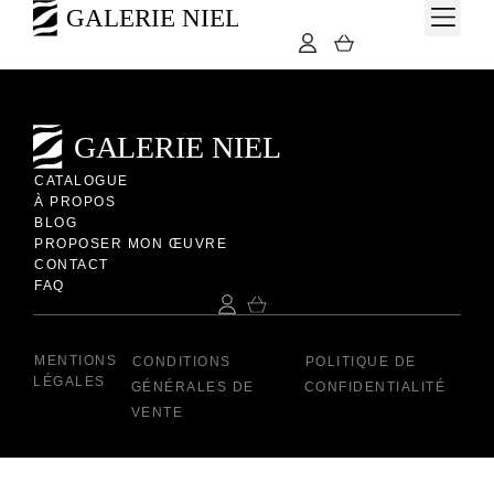
Sur cette gouache représentant le peintre à Montmartre, GEN-
PAUL nous livre une sublime composition expressionniste
pleine de gaieté, à la composition légère et colorée
CATALOGUE
À PROPOS
BLOG
PROPOSER MON ŒUVRE
CONTACT
FAQ
MENTIONS
CONDITIONS
POLITIQUE DE
LÉGALES
GÉNÉRALES DE
CONFIDENTIALITÉ
VENTE