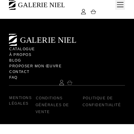
Charles ANGRAND comme sur ce pastel « abstrait » la nature
qu’il regarde avec les yeux et l’esprit d’un artiste pour nous
offrir une oeuvre lumineuse et vaporeuse.
CATALOGUE
À PROPOS
BLOG
PROPOSER MON ŒUVRE
CONTACT
FAQ
MENTIONS
CONDITIONS
POLITIQUE DE
LÉGALES
GÉNÉRALES DE
CONFIDENTIALITÉ
VENTE