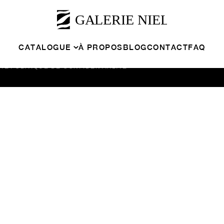
OGUE
À PROPOS
BLOG
PROPOSER MON ŒUVRE
CON
CATALOGUE
À PROPOS
BLOG
CONTACT
FAQ
NTE
POLITIQUE DE CONFIDENTIALITÉ